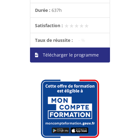
Durée :
637h
★★★★★
★★★★★
Satisfaction :
Taux de réussite :
- %
Télécharger le programme